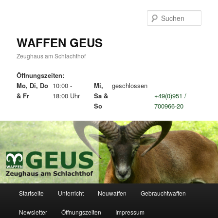
Zum
Zum
primären
sekundären
Such
Inhalt
Inhalt
springen
springen
WAFFEN GEUS
Zeughaus am Schlachthof
Öffnungszeiten:
Mo, Di, Do
10:00 -
Mi,
geschlossen
& Fr
18:00 Uhr
Sa &
+49(0)951 /
So
700966-20
Hauptmenü
Startseite
Unterricht
Neuwaffen
Gebrauchtwaffen
Newsletter
Öffnungszeiten
Impressum